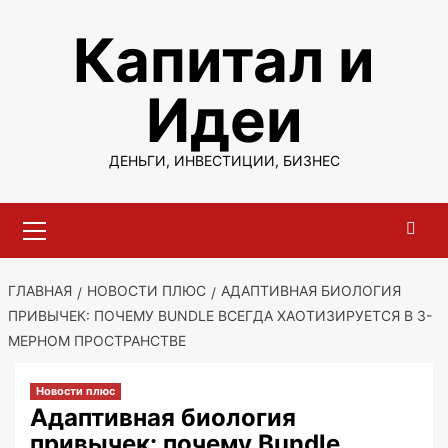
Перейти
Капитал и
к
содержимому
Идеи
ДЕНЬГИ, ИНВЕСТИЦИИ, БИЗНЕС
Основное
меню
ГЛАВНАЯ
НОВОСТИ ПЛЮС
АДАПТИВНАЯ БИОЛОГИЯ
ПРИВЫЧЕК: ПОЧЕМУ BUNDLE ВСЕГДА ХАОТИЗИРУЕТСЯ В 3-
МЕРНОМ ПРОСТРАНСТВЕ
Новости плюс
Адаптивная биология
привычек: почему Bundle