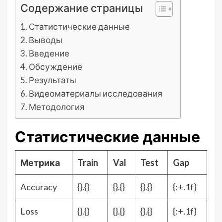
Содержание страницы
Статистические данные
Выводы
Введение
Обсуждение
Результаты
Видеоматериалы исследования
Методология
Статистические данные
Метрика
Train
Val
Test
Gap
Accuracy
{}.{}
{}.{}
{}.{}
{:+.1f}
Loss
{}.{}
{}.{}
{}.{}
{:+.1f}