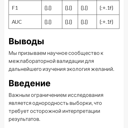
F1
{}.{}
{}.{}
{}.{}
{:+.1f}
AUC
{}.{}
{}.{}
{}.{}
{:+.1f}
Выводы
Мы призываем научное сообщество к
межлабораторной валидации для
дальнейшего изучения экология желаний.
Введение
Важным ограничением исследования
является однородность выборки, что
требует осторожной интерпретации
результатов.