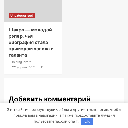
Uncategorised
Шакро — молодой
рэпер, чья
биография стала
примером успеха и
таланта
mining_broth
22 апреля 2021
0
Добавить комментарий
Этот сайт использует куки-файлы и другие технологии, чтобы
Для отправки комментария вам необходимо
помочь вам в навигации, а также предоставить лучший
авторизоваться
.
пользовательский опыт.
OK