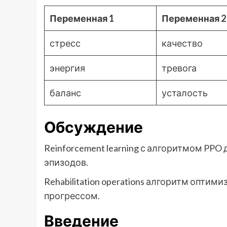
Переменная 1
Переменная 2
стресс
качество
энергия
тревога
баланс
усталость
Обсуждение
Reinforcement learning с алгоритмом PPO
эпизодов.
Rehabilitation operations алгоритм оптим
прогрессом.
Введение