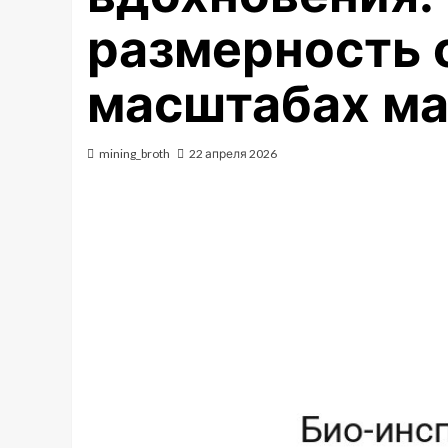
размерность 
масштабах м
mining_broth
22 апреля 2026