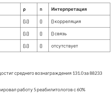
ρ
n
Интерпретация
{}.{}
{}
{} корреляция
{}.{}
{}
{} связь
{}.{}
{}
отсутствует
 достиг среднего вознаграждения 131.0 за 88233
изировал работу 5 реабилитологов с 60%