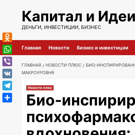
Перейти
Капитал и Иде
к
содержимому
ДЕНЬГИ, ИНВЕСТИЦИИ, БИЗНЕС
Odnoklassniki
Главная
Новости
Бизнес и инвестиции
WhatsApp
ГЛАВНАЯ
НОВОСТИ ПЛЮС
БИО-ИНСПИРИРОВАНН
Viber
МАКРОУРОВНЯ
VK
Новости плюс
Био-инспирир
Telegram
Отправить
психофармак
вдохновения: