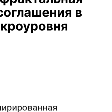
соглашения в
акроуровня