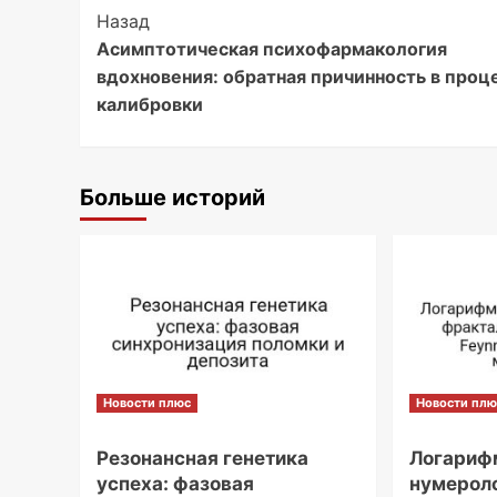
Post
Назад
Асимптотическая психофармакология
Navigation
вдохновения: обратная причинность в проц
калибровки
Больше историй
Новости плюс
Новости плю
Резонансная генетика
Логариф
успеха: фазовая
нумероло