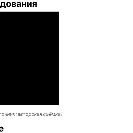
дования
точник: авторская съёмка)
е