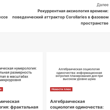
Далее
Рекуррентная аксиология времени:
ессе
поведенческий аттрактор Corollaries в фазовом
пространстве
с
Новости плюс
мическая
Алгебраическая
гия: фрактальная
социология одиночества: