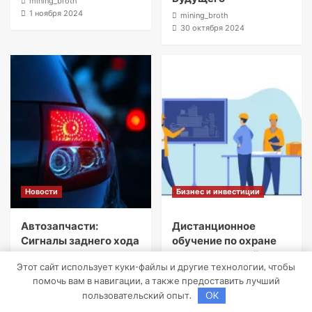
mining_broth
1 ноября 2024
mining_broth
30 октября 2024
Новости
Бизнес и инвестиции
Автозапчасти:
Дистанционное
Сигналы заднего хода
обучение по охране
и их значение для
труда с тренажёрами
Этот сайт использует куки-файлы и другие технологии, чтобы
безопасности на
онлайн
помочь вам в навигации, а также предоставить лучший
дороге
mining_broth
пользовательский опыт.
OK
9 октября 2024
mining_broth