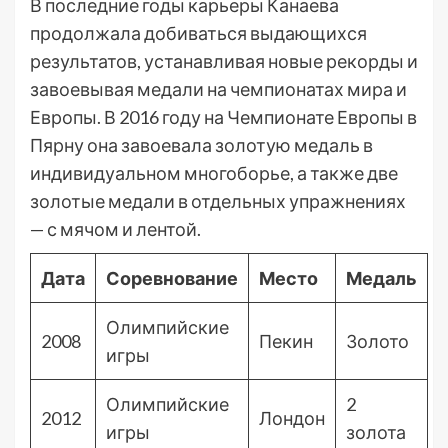
В последние годы карьеры Канаева
продолжала добиваться выдающихся
результатов, устанавливая новые рекорды и
завоевывая медали на чемпионатах мира и
Европы. В 2016 году на Чемпионате Европы в
Пярну она завоевала золотую медаль в
индивидуальном многоборье, а также две
золотые медали в отдельных упражнениях
— с мячом и лентой.
Дата
Соревнование
Место
Медаль
Олимпийские
2008
Пекин
Золото
игры
Олимпийские
2
2012
Лондон
игры
золота