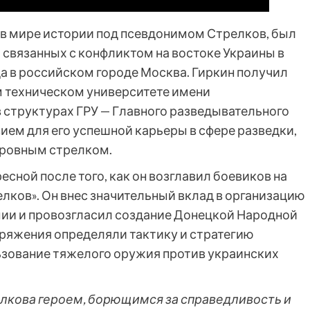
 в мире истории под псевдонимом Стрелков, был
 связанных с конфликтом на востоке Украины в
ода в российском городе Москва. Гиркин получил
 техническом университете имени
в структурах ГРУ — Главного разведывательного
ем для его успешной карьеры в сфере разведки,
кровным стрелком.
сной после того, как он возглавил боевиков на
лков». Он внес значительный вклад в организацию
мии и провозгласил создание Донецкой Народной
оряжения определяли тактику и стратегию
ьзование тяжелого оружия против украинских
релкова героем, борющимся за справедливость и