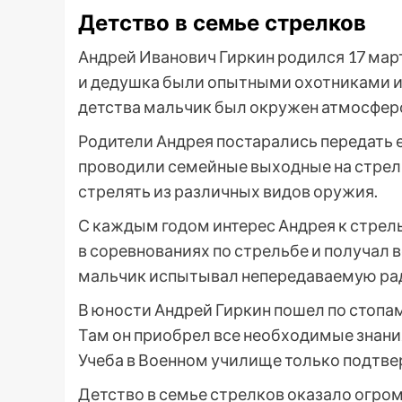
Детство в семье стрелков
Андрей Иванович Гиркин родился 17 марта
и дедушка были опытными охотниками и
детства мальчик был окружен атмосферо
Родители Андрея постарались передать 
проводили семейные выходные на стрель
стрелять из различных видов оружия.
С каждым годом интерес Андрея к стрель
в соревнованиях по стрельбе и получал 
мальчик испытывал непередаваемую радо
В юности Андрей Гиркин пошел по стопам
Там он приобрел все необходимые знани
Учеба в Военном училище только подтвер
Детство в семье стрелков оказало огро