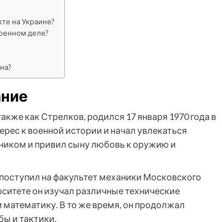
кте на Украине?
военном деле?
на?
ание
акже как Стрелков, родился 17 января 1970 года в
ерес к военной истории и начал увлекаться
ником и привил сыну любовь к оружию и
поступил на факультет механики Московского
рситете он изучал различные технические
 математику. В то же время, он продолжал
бы и тактики.