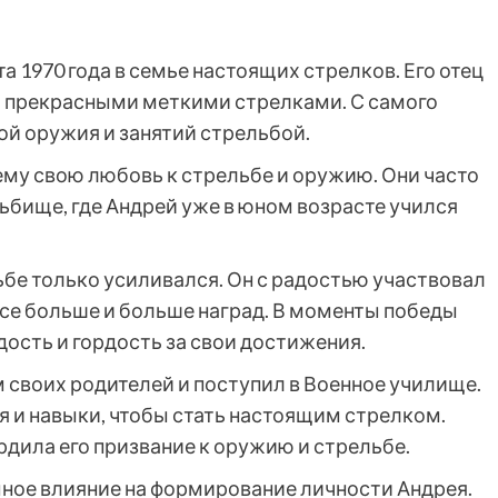
 1970 года в семье настоящих стрелков. Его отец
 прекрасными меткими стрелками. С самого
й оружия и занятий стрельбой.
ему свою любовь к стрельбе и оружию. Они часто
бище, где Андрей уже в юном возрасте учился
бе только усиливался. Он с радостью участвовал
все больше и больше наград. В моменты победы
сть и гордость за свои достижения.
 своих родителей и поступил в Военное училище.
я и навыки, чтобы стать настоящим стрелком.
дила его призвание к оружию и стрельбе.
мное влияние на формирование личности Андрея.