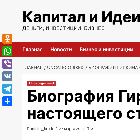
Перейти
Капитал и Иде
к
содержимому
ДЕНЬГИ, ИНВЕСТИЦИИ, БИЗНЕС
Odnoklassniki
Главная
Новости
Бизнес и инвестиции
WhatsApp
ГЛАВНАЯ
UNCATEGORISED
БИОГРАФИЯ ГИРКИНА 
Viber
Uncategorised
VK
Биография Ги
Telegram
настоящего с
Отправить
mining_broth
26 марта 2021
0