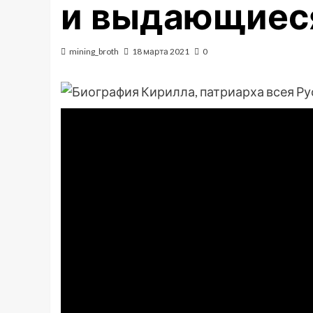
и выдающиес
mining_broth
18 марта 2021
0