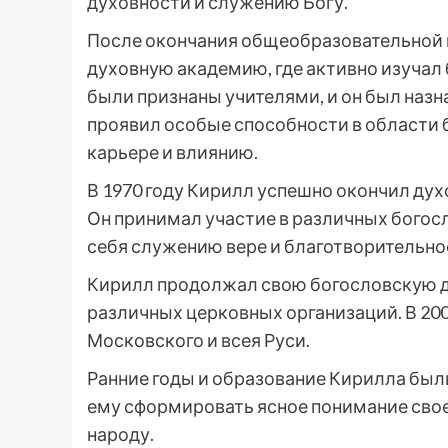
духовности и служению Богу.
После окончания общеобразовательной 
духовную академию, где активно изучал 
были признаны учителями, и он был наз
проявил особые способности в области 
карьере и влиянию.
В 1970 году Кирилл успешно окончил ду
Он принимал участие в различных богос
себя служению вере и благотворительно
Кирилл продолжал свою богословскую д
различных церковных организаций. В 20
Московского и всея Руси.
Ранние годы и образование Кирилла был
ему сформировать ясное понимание свое
народу.