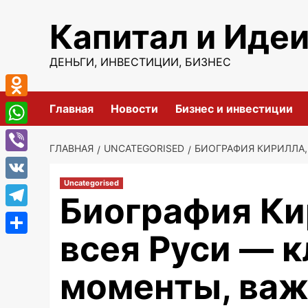
Перейти
Капитал и Иде
к
содержимому
ДЕНЬГИ, ИНВЕСТИЦИИ, БИЗНЕС
Odnoklassniki
Главная
Новости
Бизнес и инвестиции
WhatsApp
ГЛАВНАЯ
UNCATEGORISED
БИОГРАФИЯ КИРИЛЛА
Viber
Uncategorised
VK
Биография Ки
Telegram
всея Руси — 
Отправить
моменты, ва