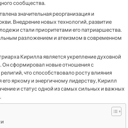
дного сообщества.
влена значительная реорганизация и
кви. Внедрение новых технологий, развитие
лодежи стали приоритетами его патриаршества.
ральным разложением и атеизмом в современном
риарха Кирилла является укрепление духовной
. Он сформировал новые отношения с
 религий, что способствовало росту влияния
я его яркому и энергичному лидерству, Кирилл
ачение и статус одной из самых сильных и важных
.
си