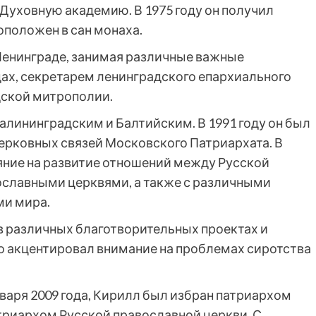
Духовную академию. В 1975 году он получил
оположен в сан монаха.
Ленинграде, занимая различные важные
дах, секретарем ленинградского епархиального
дской митрополии.
алининградским и Балтийским. В 1991 году он был
ерковных связей Московского Патриархата. В
яние на развитие отношений между Русской
ославными церквями, а также с различными
ми мира.
в различных благотворительных проектах и
о акцентировал внимание на проблемах сиротства
нваря 2009 года, Кирилл был избран патриархом
атриархом Русской православной церкви. С