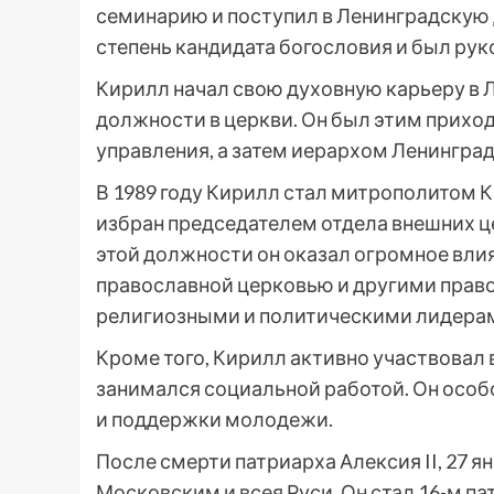
семинарию и поступил в Ленинградскую 
степень кандидата богословия и был рук
Кирилл начал свою духовную карьеру в 
должности в церкви. Он был этим прихо
управления, а затем иерархом Ленингра
В 1989 году Кирилл стал митрополитом К
избран председателем отдела внешних ц
этой должности он оказал огромное вли
православной церковью и другими прав
религиозными и политическими лидера
Кроме того, Кирилл активно участвовал 
занимался социальной работой. Он особ
и поддержки молодежи.
После смерти патриарха Алексия II, 27 я
Московским и всея Руси. Он стал 16-м п