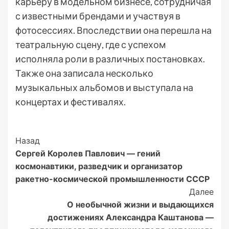
карьеру в модельном бизнесе, сотрудничая
с известными брендами и участвуя в
фотосессиях. Впоследствии она перешла на
театральную сцену, где с успехом
исполняла роли в различных постановках.
Также она записала несколько
музыкальных альбомов и выступала на
концертах и фестивалях.
Post
Назад
Сергей Королев Павлович — гений
Navigation
космонавтики, разведчик и организатор
ракетно-космической промышленности СССР
Далее
О необычной жизни и выдающихся
достижениях Александра Каштанова —