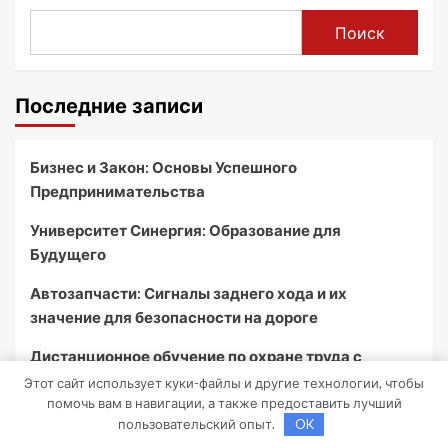
Поиск
Последние записи
Бизнес и Закон: Основы Успешного
Предпринимательства
Университет Синергия: Образование для
Будущего
Автозапчасти: Сигналы заднего хода и их
значение для безопасности на дороге
Дистанционное обучение по охране труда с
тренажёрами онлайн
Этот сайт использует куки-файлы и другие технологии, чтобы
помочь вам в навигации, а также предоставить лучший
Грузоперевозки из Барнаула в Москву и обратно
пользовательский опыт.
OK
по привлекательным ценам