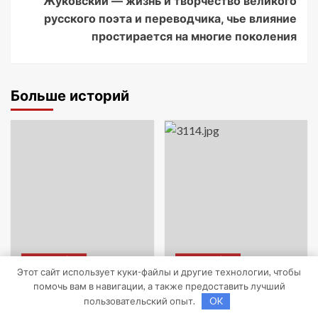
Жуковский — жизнь и творчество великого
русского поэта и переводчика, чье влияние
простирается на многие поколения
Больше историй
Uncategorised
Uncategorised
Этот сайт использует куки-файлы и другие технологии, чтобы
помочь вам в навигации, а также предоставить лучший
Леонардо Ди
Биография Валерия
пользовательский опыт.
OK
Каприо —
Новодворской — от