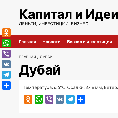
Перейти
Капитал и Иде
к
содержимому
ДЕНЬГИ, ИНВЕСТИЦИИ, БИЗНЕС
Odnoklassniki
Главная
Новости
Бизнес и инвестиции
WhatsApp
ГЛАВНАЯ
ДУБАЙ
Viber
Дубай
VK
Telegram
Температура: 6.6°C, Осадки: 87.8 мм, Ветер:
Отправить
Odnoklassniki
WhatsApp
Viber
VK
Telegram
Отправ