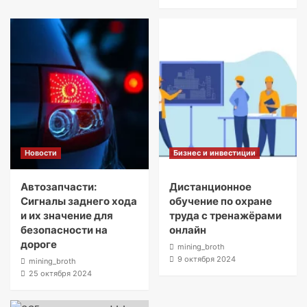
Новости
Бизнес и инвестиции
Автозапчасти:
Дистанционное
Сигналы заднего хода
обучение по охране
и их значение для
труда с тренажёрами
безопасности на
онлайн
дороге
mining_broth
9 октября 2024
mining_broth
25 октября 2024