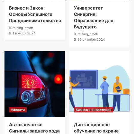
Бизнес и Закон:
Университет
Основы Успешного
Синергия:
Предпринимательства
Образование для
Будущего
mining_broth
1 ноября 2024
mining_broth
30 октября 2024
Новости
Бизнес и инвестиции
Автозапчасти:
Дистанционное
Сигналы заднего хода
обучение по охране