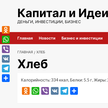
Перейти
Капитал и Иде
к
содержимому
ДЕНЬГИ, ИНВЕСТИЦИИ, БИЗНЕС
Odnoklassniki
Главная
Новости
Бизнес и инвестиции
WhatsApp
ГЛАВНАЯ
ХЛЕБ
Viber
Хлеб
VK
Telegram
Калорийность: 334 ккал, Белки: 5.5 г, Жиры: 2
Отправить
Odnoklassniki
WhatsApp
Viber
VK
Telegram
Отправ