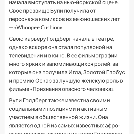
начала выступать на нью-йоркской сцене.
Свое прозвище Вупи получила от
персонажа комиксов из ее юношеских лет
— «Whoopee Cushion».
Свою карьеру Голдберг начала в театре,
однако вскоре она стала популярной на
телевидении и в кино. В ее фильмографии
много ярких и запоминающихся ролей, за
которые она получила Игла, Золотой Глобус
и премию Оскар за лучшую женскую роль в
фильме «Признания опасного человека».
Вупи Голдберг также известна своими
социальными позициями и активным
участием в общественной жизни. Она
является одной из самых известных афро-
американских актрис в истории Голливуда