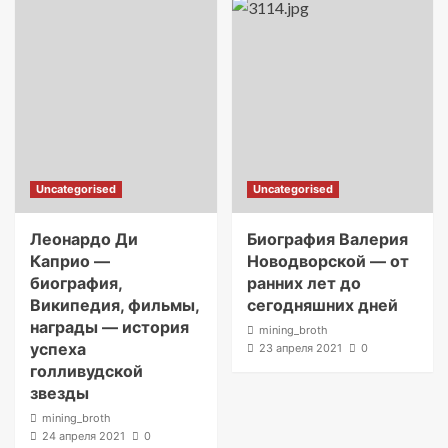
Uncategorised
Uncategorised
Леонардо Ди
Биография Валерия
Каприо —
Новодворской — от
биография,
ранних лет до
Википедия, фильмы,
сегодняшних дней
награды — история
mining_broth
успеха
23 апреля 2021
0
голливудской
звезды
mining_broth
24 апреля 2021
0