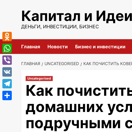
Перейти
Капитал и Иде
к
содержимому
ДЕНЬГИ, ИНВЕСТИЦИИ, БИЗНЕС
Odnoklassniki
Главная
Новости
Бизнес и инвестиции
WhatsApp
ГЛАВНАЯ
UNCATEGORISED
КАК ПОЧИСТИТЬ КОВ
Viber
Uncategorised
VK
Как почистить
Telegram
домашних ус
Отправить
подручными 