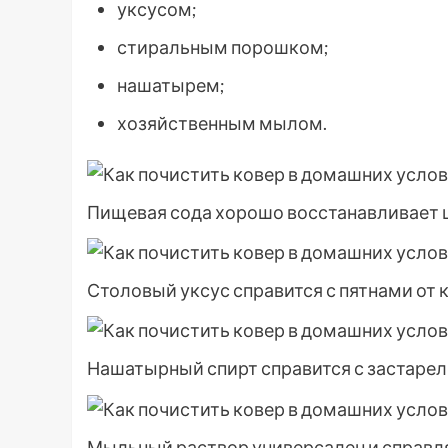
уксусом;
стиральным порошком;
нашатырем;
хозяйственным мылом.
Пищевая сода хорошо восстанавливает ц
Столовый уксус справится с пятнами от к
Нашатырный спирт справится с застаре
Мыльный раствор универсален и справл