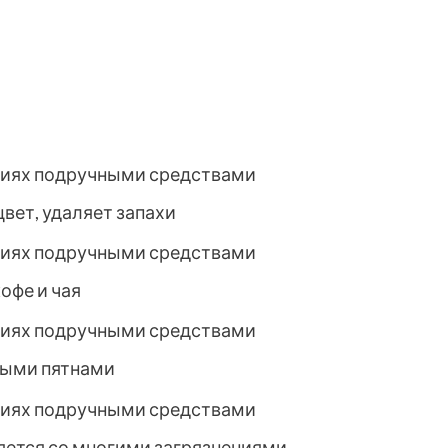
вет, удаляет запахи
офе и чая
лыми пятнами
яется со многими загрязнениями