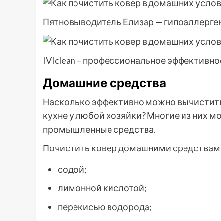
Пятновыводитель Елизар — гипоаллерген
IVIclean – профессиональное эффективн
Домашние средства
Насколько эффективно можно вычистить 
кухне у любой хозяйки? Многие из них м
промышленные средства.
Почистить ковер домашними средствами
содой;
лимонной кислотой;
перекисью водорода;