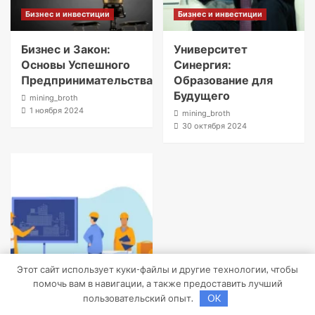
Бизнес и инвестиции
Бизнес и инвестиции
Бизнес и Закон:
Университет
Основы Успешного
Синергия:
Предпринимательства
Образование для
Будущего
mining_broth
1 ноября 2024
mining_broth
30 октября 2024
Этот сайт использует куки-файлы и другие технологии, чтобы
помочь вам в навигации, а также предоставить лучший
Бизнес и инвестиции
пользовательский опыт.
OK