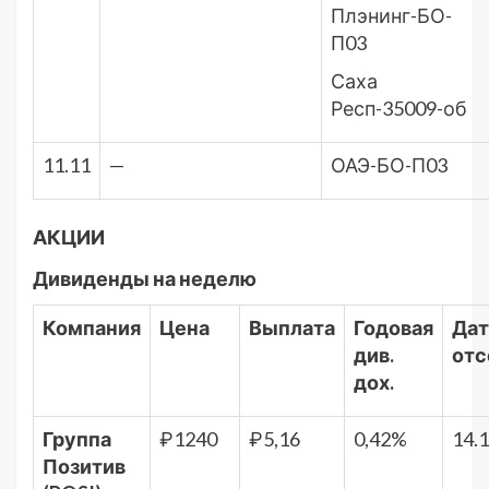
Плэнинг-БО-
П03
Саха
Респ-35009-об
11.11
—
ОАЭ-БО-П03
АКЦИИ
Дивиденды на неделю
Компания
Цена
Выплата
Годовая
Дат
див.
отс
дох.
Группа
₽1240
₽5,16
0,42%
14.
Позитив