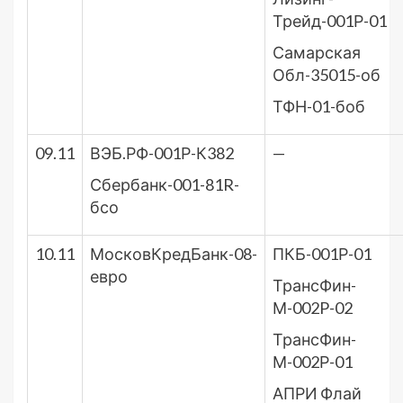
Трейд-001Р-01
Самарская
Обл-35015-об
ТФН-01-боб
09.11
ВЭБ.РФ-001Р-К382
—
Сбербанк-001-81R-
бсо
10.11
МосковКредБанк-08-
ПКБ-001Р-01
евро
ТрансФин-
М-002P-02
ТрансФин-
М-002Р-01
АПРИ Флай