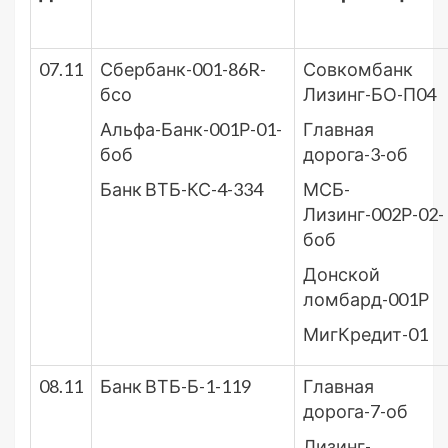
07.11
Сбербанк-001-86R-
Совкомбанк
бсо
Лизинг-БО-П04
Альфа-Банк-001Р-01-
Главная
боб
дорога-3-об
Банк ВТБ-КС-4-334
МСБ-
Лизинг-002Р-02-
боб
Донской
ломбард-001Р
МигКредит-01
08.11
Банк ВТБ-Б-1-119
Главная
дорога-7-об
Лизинг-