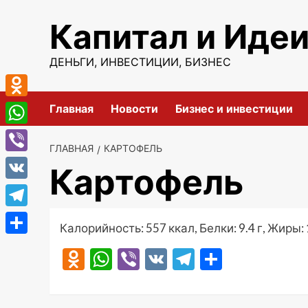
Перейти
Капитал и Иде
к
содержимому
ДЕНЬГИ, ИНВЕСТИЦИИ, БИЗНЕС
Odnoklassniki
Главная
Новости
Бизнес и инвестиции
WhatsApp
ГЛАВНАЯ
КАРТОФЕЛЬ
Viber
Картофель
VK
Telegram
Калорийность: 557 ккал, Белки: 9.4 г, Жиры: 1
Отправить
Odnoklassniki
WhatsApp
Viber
VK
Telegram
Отправ