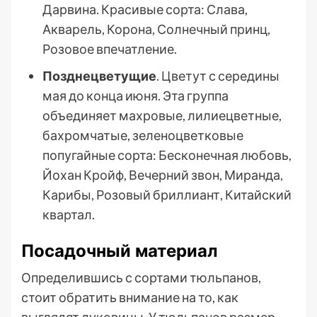
Дарвина. Красивые сорта: Слава,
Акварель, Корона, Солнечный принц,
Розовое впечатление.
Позднецветущие
. Цветут с середины
мая до конца июня. Эта группа
объединяет махровые, лилиецветные,
бахромчатые, зеленоцветковые
попугайные сорта: Бесконечная любовь,
Йохан Кройф, Вечерний звон, Миранда,
Карибы, Розовый бриллиант, Китайский
квартал.
Посадочный материал
Определившись с сортами тюльпанов,
стоит обратить внимание на то, как
выглядят луковицы. У тюльпанов размер