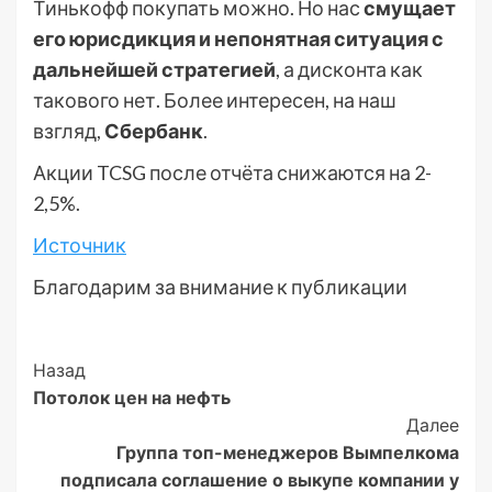
Тинькофф покупать можно. Но нас
смущает
его юрисдикция и непонятная ситуация с
дальнейшей стратегией
, а дисконта как
такового нет. Более интересен, на наш
взгляд,
Сбербанк
.
Акции TCSG после отчёта снижаются на 2-
2,5%.
Источник
Благодарим за внимание к публикации
Post
Назад
Потолок цен на нефть
Navigation
Далее
Группа топ-менеджеров Вымпелкома
подписала соглашение о выкупе компании у