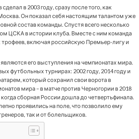
елал в 2003 году, сразу после того, как
сква. Он показал себя настоящим талантом уже
новной состав команды. Спустя всего несколько
ом ЦСКА в истории клуба. Вместе с ним команда
 трофеев, включая российскую Премьер-лигу и
вляются его выступления на чемпионатах мира.
ых футбольных турнирах: 2002 году, 2014 году и
ратарем, который сохранил свои ворота в
онатов мира – в матче против Черногории в 2018
у, когда сборная России дошла до четвертьфинала.
лепно проявились на поле, что позволило ему
ренеров, так и от болельщиков.