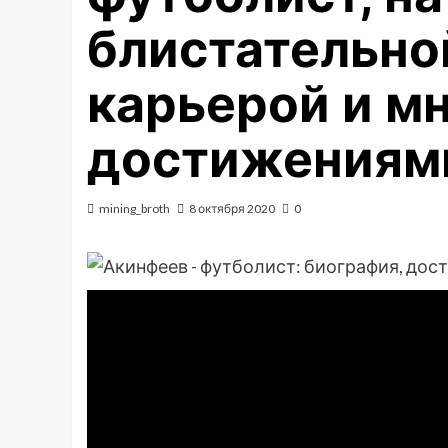
блистательно
карьерой и м
достижениям
mining_broth
8 октября 2020
0