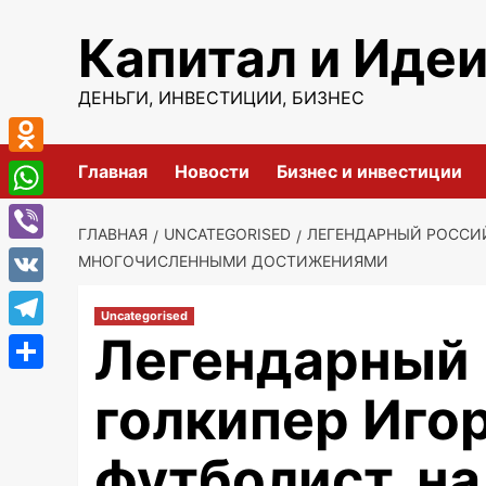
Перейти
Капитал и Иде
к
содержимому
ДЕНЬГИ, ИНВЕСТИЦИИ, БИЗНЕС
Odnoklassniki
Главная
Новости
Бизнес и инвестиции
WhatsApp
ГЛАВНАЯ
UNCATEGORISED
ЛЕГЕНДАРНЫЙ РОССИЙ
Viber
МНОГОЧИСЛЕННЫМИ ДОСТИЖЕНИЯМИ
VK
Uncategorised
Легендарный 
Telegram
Отправить
голкипер Иго
футболист, на