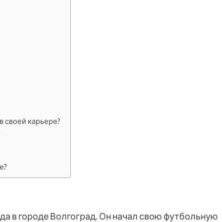
в своей карьере?
?
е?
ода в городе Волгоград. Он начал свою футбольную