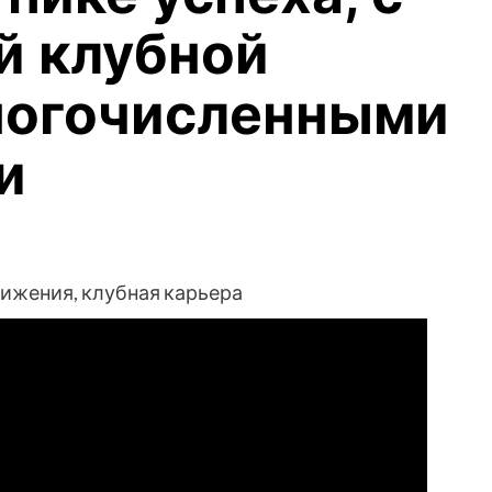
й клубной
ногочисленными
и