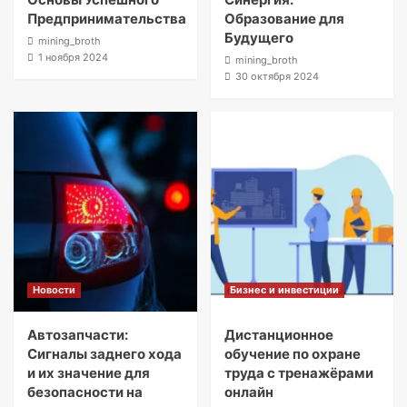
Предпринимательства
Образование для
Будущего
mining_broth
1 ноября 2024
mining_broth
30 октября 2024
Новости
Бизнес и инвестиции
Автозапчасти:
Дистанционное
Сигналы заднего хода
обучение по охране
и их значение для
труда с тренажёрами
безопасности на
онлайн