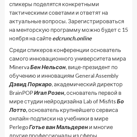
спикеры поделятся конкретными
тактическими советами и ответят на
актуальные вопросы. Зарегистрироваться
на менторскую программу можно будет с 15
ноября на сайте
edcrunch.online
Среди спикеров конференции основатель
самого инновационного университета мира
Minerva
Бен Нельсон
, вице-президент по
обучению и инновациям General Assembly
Дэвид Поркаро
, академический директор
BrainPOP
Игал Розен,
основатель первой в
мире студии нейродизайна Lab of Misfits
Бо
Лотто
,
основатель крупнейшего сервиса
онлайн-подписки на учебники в мире
Perlego
Готье ван Мальдерен
и многие
другие профессионалы из сферы