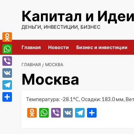
Перейти
Капитал и Иде
к
содержимому
ДЕНЬГИ, ИНВЕСТИЦИИ, БИЗНЕС
Odnoklassniki
Главная
Новости
Бизнес и инвестиции
WhatsApp
ГЛАВНАЯ
МОСКВА
Viber
Москва
VK
Telegram
Температура: -28.1°C, Осадки: 183.0 мм, Вет
Отправить
Odnoklassniki
WhatsApp
Viber
VK
Telegram
Отправ