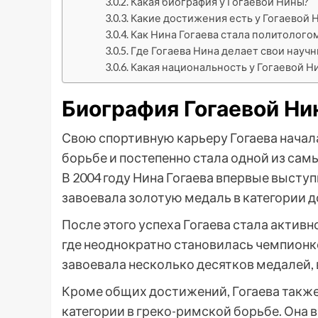
Какая биография у Гогаевой Нины?
Какие достижения есть у Гогаевой 
Как Нина Гогаева стала политолого
Где Гогаева Нина делает свои науч
Какая национальность у Гогаевой Н
Биография Гогаевой Н
Свою спортивную карьеру Гогаева начала
борьбе и постепенно стала одной из сам
В 2004 году Нина Гогаева впервые выступ
завоевала золотую медаль в категории до
После этого успеха Гогаева стала актив
где неоднократно становилась чемпионко
завоевала несколько десятков медалей,
Кроме общих достижений, Гогаева также
категории в греко-римской борьбе. Она 