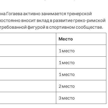
на Гогаева активно занимается тренерской
постоянно вносит вклад в развитие греко-римской
требованной фигурой в спортивном сообществе.
Место
1 место
1 место
1 место
2 место
3 место