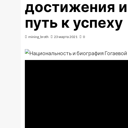
достижения 
путь к успеху
mining_broth
23 марта 2021
0