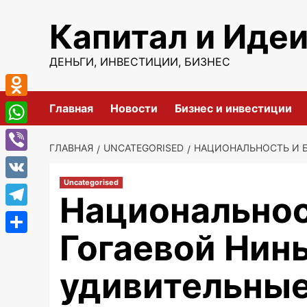
Перейти
Капитал и Иде
к
содержимому
ДЕНЬГИ, ИНВЕСТИЦИИ, БИЗНЕС
Odnoklassniki
Главная
Новости
Бизнес и инвестиции
WhatsApp
ГЛАВНАЯ
UNCATEGORISED
НАЦИОНАЛЬНОСТЬ И Б
Viber
Uncategorised
VK
Национальнос
Telegram
Гогаевой Нин
Отправить
удивительные