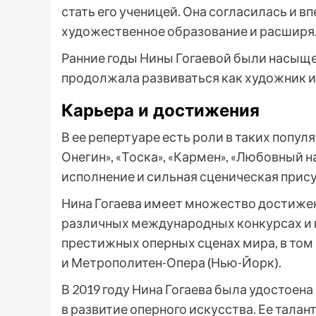
стать его ученицей. Она согласилась и 
художественное образование и расширял
Ранние годы Нины Гогаевой были насыщ
продолжала развиваться как художник и
Карьера и достижения
В ее репертуаре есть роли в таких попул
Онегин», «Тоска», «Кармен», «Любовный н
исполнение и сильная сценическая прис
Нина Гогаева имеет множество достижен
различных международных конкурсах и н
престижных оперных сценах мира, в том ч
и Метрополитен-Опера (Нью-Йорк).
В 2019 году Нина Гогаева была удостоена
в развитие оперного искусства. Ее талан