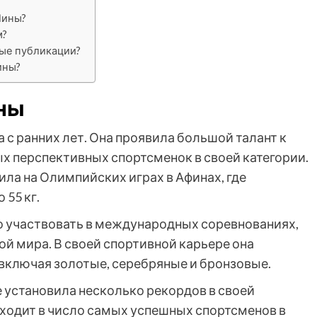
Нины?
м?
ные публикации?
ины?
ины
 с ранних лет. Она проявила большой талант к
ых перспективных спортсменок в своей категории.
ила на Олимпийских играх в Афинах, где
 55 кг.
но участвовать в международных соревнованиях,
й мира. В своей спортивной карьере она
 включая золотые, серебряные и бронзовые.
 установила несколько рекордов в своей
входит в число самых успешных спортсменов в