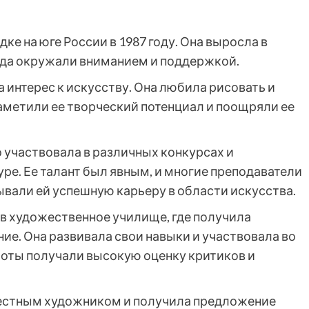
ке на юге России в 1987 году. Она выросла в
егда окружали вниманием и поддержкой.
а интерес к искусству. Она любила рисовать и
аметили ее творческий потенциал и поощряли ее
 участвовала в различных конкурсах и
ре. Ее талант был явным, и многие преподаватели
ывали ей успешную карьеру в области искусства.
в художественное училище, где получила
ие. Она развивала свои навыки и участвовала во
аботы получали высокую оценку критиков и
вестным художником и получила предложение