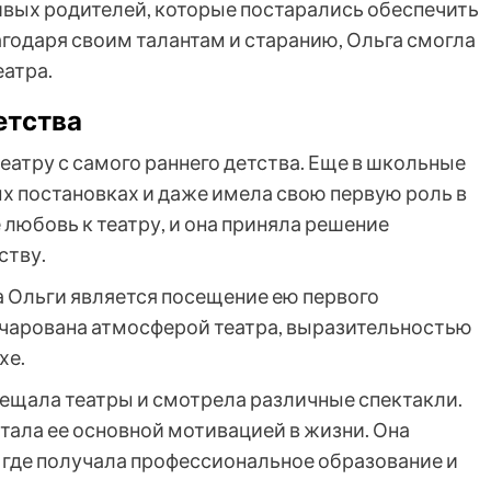
ивых родителей, которые постарались обеспечить
годаря своим талантам и старанию, Ольга смогла
еатра.
етства
еатру с самого раннего детства. Еще в школьные
х постановках и даже имела свою первую роль в
е любовь к театру, и она приняла решение
ству.
 Ольги является посещение ею первого
очарована атмосферой театра, выразительностью
хе.
осещала театры и смотрела различные спектакли.
стала ее основной мотивацией в жизни. Она
 где получала профессиональное образование и