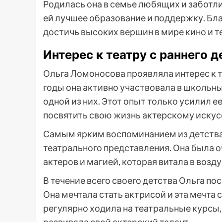
Родилась она в семье любящих и заботл
ей лучшее образование и поддержку. Бла
достичь высоких вершин в мире кино и т
Интерес к театру с раннего д
Ольга Ломоносова проявляла интерес к т
годы она активно участвовала в школьны
одной из них. Этот опыт только усилил е
посвятить свою жизнь актерскому искус
Самым ярким воспоминанием из детства
театрального представления. Она была 
актеров и магией, которая витала в возду
В течение всего своего детства Ольга п
Она мечтала стать актрисой и эта мечта 
регулярно ходила на театральные курсы,