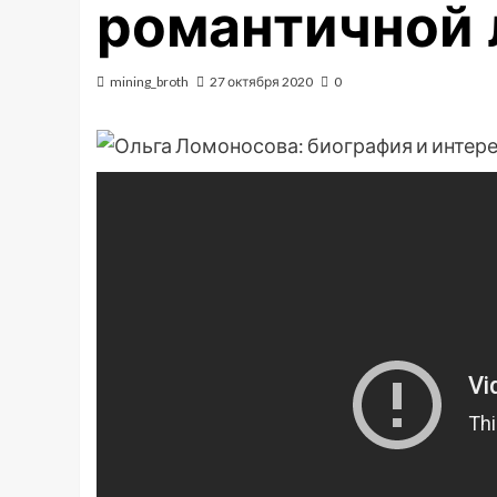
романтичной 
mining_broth
27 октября 2020
0