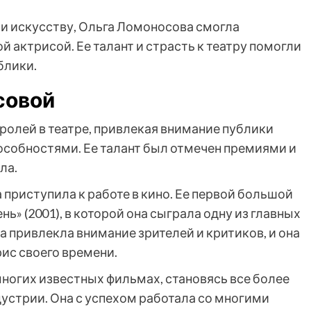
и искусству, Ольга Ломоносова смогла
й актрисой. Ее талант и страсть к театру помогли
блики.
совой
ролей в театре, привлекая внимание публики
собностями. Ее талант был отмечен премиями и
ла.
 приступила к работе в кино. Ее первой большой
ь» (2001), в которой она сыграла одну из главных
а привлекла внимание зрителей и критиков, и она
ис своего времени.
многих известных фильмах, становясь все более
устрии. Она с успехом работала со многими