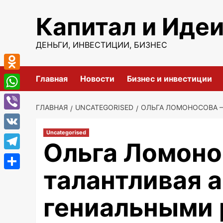
Перейти
Капитал и Иде
к
содержимому
ДЕНЬГИ, ИНВЕСТИЦИИ, БИЗНЕС
Odnoklassniki
Главная
Новости
Бизнес и инвестиции
WhatsApp
ГЛАВНАЯ
UNCATEGORISED
ОЛЬГА ЛОМОНОСОВА 
Viber
Uncategorised
VK
Ольга Ломоно
Telegram
талантливая а
Отправить
гениальными 