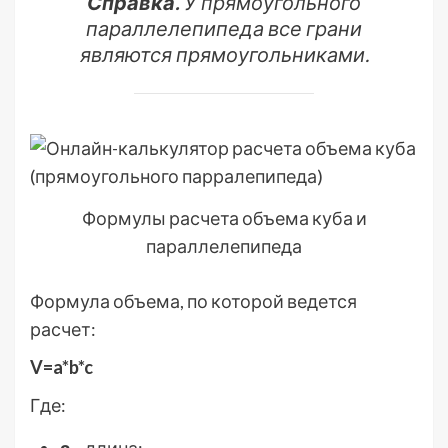
Справка.
У прямоугольного
параллелепипеда все грани
являются прямоугольниками.
Формулы расчета объема куба и
параллелепипеда
Формула объема, по которой ведется
расчет:
V=a*b*c
Где: