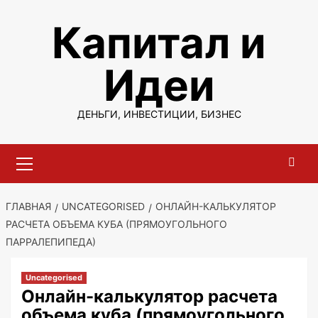
Перейти
Капитал и
к
содержимому
Идеи
ДЕНЬГИ, ИНВЕСТИЦИИ, БИЗНЕС
Основное
меню
ГЛАВНАЯ
UNCATEGORISED
ОНЛАЙН-КАЛЬКУЛЯТОР
РАСЧЕТА ОБЪЕМА КУБА (ПРЯМОУГОЛЬНОГО
ПАРРАЛЕПИПЕДА)
Uncategorised
Онлайн-калькулятор расчета
объема куба (прямоугольного