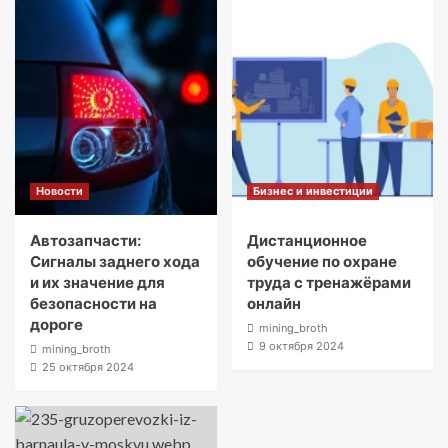
Новости
Бизнес и инвестиции
Автозапчасти:
Дистанционное
Сигналы заднего хода
обучение по охране
и их значение для
труда с тренажёрами
безопасности на
онлайн
дороге
mining_broth
9 октября 2024
mining_broth
25 октября 2024