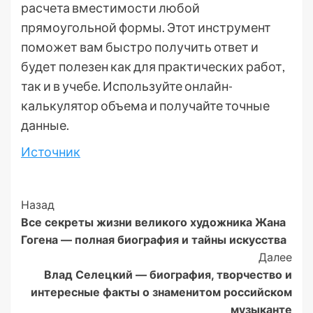
расчета вместимости любой
прямоугольной формы. Этот инструмент
поможет вам быстро получить ответ и
будет полезен как для практических работ,
так и в учебе. Используйте онлайн-
калькулятор объема и получайте точные
данные.
Источник
Post
Назад
Все секреты жизни великого художника Жана
Navigation
Гогена — полная биография и тайны искусства
Далее
Влад Селецкий — биография, творчество и
интересные факты о знаменитом российском
музыканте