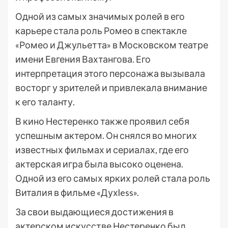
Одной из самых значимых ролей в его
карьере стала роль Ромео в спектакле
«Ромео и Джульетта» в Московском театре
имени Евгения Вахтангова. Его
интерпретация этого персонажа вызывала
восторг у зрителей и привлекала внимание
к его таланту.
В кино Нестеренко также проявил себя
успешным актером. Он снялся во многих
известных фильмах и сериалах, где его
актерская игра была высоко оценена.
Одной из его самых ярких ролей стала роль
Виталия в фильме «Духless».
За свои выдающиеся достижения в
актерском искусстве Нестеренко был