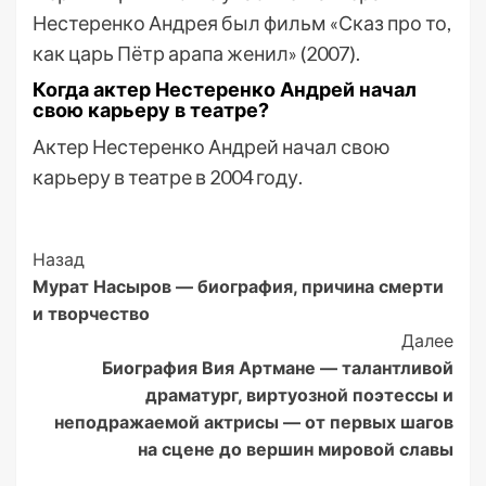
Нестеренко Андрея был фильм «Сказ про то,
как царь Пётр арапа женил» (2007).
Когда актер Нестеренко Андрей начал
свою карьеру в театре?
Актер Нестеренко Андрей начал свою
карьеру в театре в 2004 году.
Post
Назад
Мурат Насыров — биография, причина смерти
Navigation
и творчество
Далее
Биография Вия Артмане — талантливой
драматург, виртуозной поэтессы и
неподражаемой актрисы — от первых шагов
на сцене до вершин мировой славы