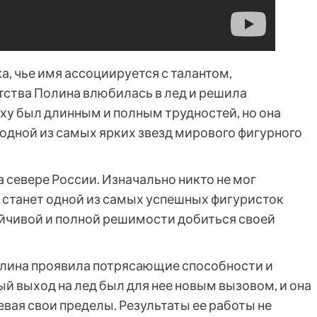
а, чье имя ассоциируется с талантом,
тства Полина влюбилась в лед и решила
еху был длинным и полным трудностей, но она
 одной из самых ярких звезд мирового фигурного
 севере России. Изначально никто не мог
а станет одной из самых успешных фигуристок
ойчивой и полной решимости добиться своей
олина проявила потрясающие способности и
й выход на лед был для нее новым вызовом, и она
вая свои пределы. Результаты ее работы не