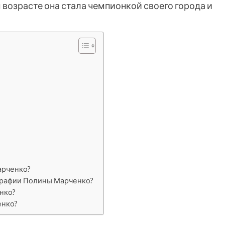
 возрасте она стала чемпионкой своего города и
арченко?
графии Полины Марченко?
нко?
енко?