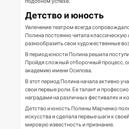
подобном успехе.
Детство и юность
Увлечение театром всегда сопровождал
Полина постоянно читала классическую л
разнообразить свои художественные во
В период юности Полина решила поступи
Пройдя сложный отборочный процесс, о
академию имени Осипова.
В этот период Полина начала активно уч
свои первые роли. Ее талант и професс
наградами на различных фестивалях и ко
Детство и юность Полины Марченко полн
искусства и сделала первые шаги к свое
мировую известность и признание.