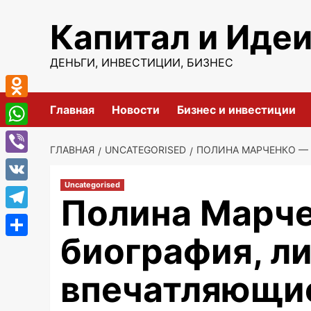
Перейти
Капитал и Иде
к
содержимому
ДЕНЬГИ, ИНВЕСТИЦИИ, БИЗНЕС
Odnoklassniki
Главная
Новости
Бизнес и инвестиции
WhatsApp
ГЛАВНАЯ
UNCATEGORISED
ПОЛИНА МАРЧЕНКО — 
Viber
Uncategorised
VK
Полина Марч
Telegram
биография, ли
Отправить
впечатляющи