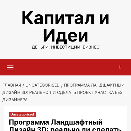
Перейти
Капитал и
к
содержимому
Идеи
ДЕНЬГИ, ИНВЕСТИЦИИ, БИЗНЕС
Основное
меню
ГЛАВНАЯ
UNCATEGORISED
ПРОГРАММА ЛАНДШАФТНЫЙ
ДИЗАЙН 3D: РЕАЛЬНО ЛИ СДЕЛАТЬ ПРОЕКТ УЧАСТКА БЕЗ
ДИЗАЙНЕРА
Uncategorised
Программа Ландшафтный
Дизайн 3D: реально ли сделать