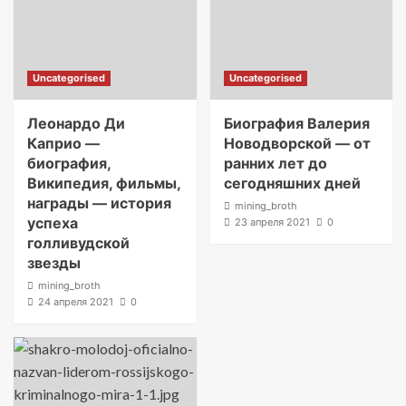
Uncategorised
Uncategorised
Леонардо Ди
Биография Валерия
Каприо —
Новодворской — от
биография,
ранних лет до
Википедия, фильмы,
сегодняшних дней
награды — история
mining_broth
успеха
23 апреля 2021
0
голливудской
звезды
mining_broth
24 апреля 2021
0