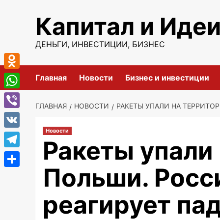
Перейти
Капитал и Иде
к
содержимому
ДЕНЬГИ, ИНВЕСТИЦИИ, БИЗНЕС
Odnoklassniki
Главная
Новости
Бизнес и инвестиции
WhatsApp
ГЛАВНАЯ
НОВОСТИ
РАКЕТЫ УПАЛИ НА ТЕРРИТО
Viber
Новости
VK
Ракеты упали
Telegram
Польши. Росс
Отправить
реагирует па