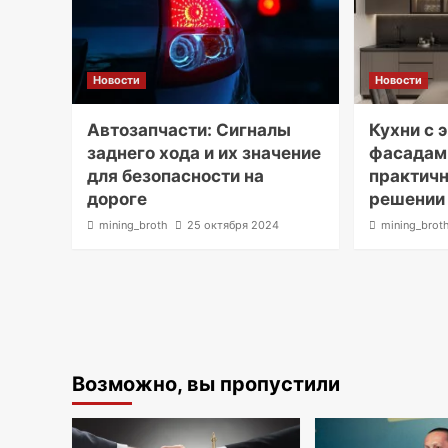
Новости
Новости
Автозапчасти: Сигналы
Кухни с
заднего хода и их значение
фасадами
для безопасности на
практичн
дороге
решении
mining_broth
25 октября 2024
mining_brot
Возможно, вы пропустили