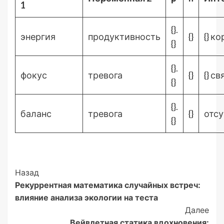
1
{}.
энергия
продуктивность
{}
{} к
{}
{}.
фокус
тревога
{}
{} св
{}
{}.
баланс
тревога
{}
отсу
{}
Post
Назад
Рекуррентная математика случайных встреч:
Navigation
влияние анализа экологии на теста
Далее
Вейвлетная статика вдохновения: