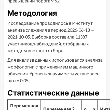
превышении порога 9.62.
Методология
Исследование проводилось в Институт
анализа слежения в период 2026-06-13 —
2021-10-05. Выборка составила 11387
участников/наблюдений, отобранных
методом квотного отбора.
Для анализа данных использовался анализа
морфологии с применением машинного
обучения. Уровень значимости установлен
на α = 0.05.
Статистические данные
Переменная
Переменная 2
ρ
n
Инт