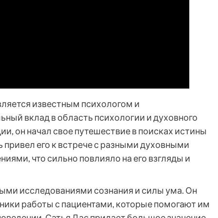
является известным психологом и
ьный вклад в область психологии и духовного
дии, он начал свое путешествие в поисках истины
ь привел его к встрече с разными духовными
иями, что сильно повлияло на его взгляды и
ыми исследованиями сознания и силы ума. Он
ники работы с пациентами, которые помогают им
поведении. Сатья Дас придает большое значение