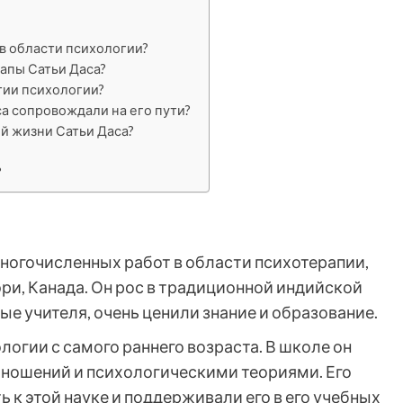
в области психологии?
апы Сатьи Даса?
тии психологии?
са сопровождали на его пути?
й жизни Сатьи Даса?
?
многочисленных работ в области психотерапии,
эри, Канада. Он рос в традиционной индийской
ые учителя, очень ценили знание и образование.
логии с самого раннего возраста. В школе он
ношений и психологическими теориями. Его
ь к этой науке и поддерживали его в его учебных