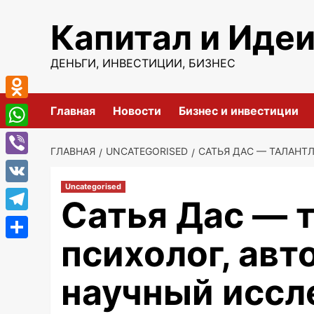
Перейти
Капитал и Иде
к
содержимому
ДЕНЬГИ, ИНВЕСТИЦИИ, БИЗНЕС
Odnoklassniki
Главная
Новости
Бизнес и инвестиции
WhatsApp
ГЛАВНАЯ
UNCATEGORISED
САТЬЯ ДАС — ТАЛАНТ
Viber
Uncategorised
VK
Сатья Дас — 
Telegram
психолог, ав
Отправить
научный иссл