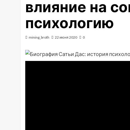
влияние на с
психологию
mining_broth
22 июня 2020
0