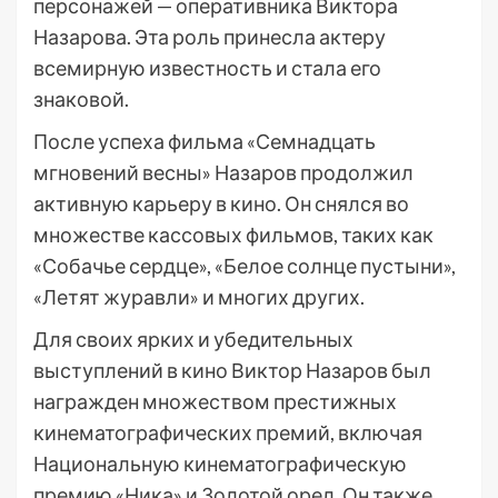
персонажей — оперативника Виктора
Назарова. Эта роль принесла актеру
всемирную известность и стала его
знаковой.
После успеха фильма «Семнадцать
мгновений весны» Назаров продолжил
активную карьеру в кино. Он снялся во
множестве кассовых фильмов, таких как
«Собачье сердце», «Белое солнце пустыни»,
«Летят журавли» и многих других.
Для своих ярких и убедительных
выступлений в кино Виктор Назаров был
награжден множеством престижных
кинематографических премий, включая
Национальную кинематографическую
премию «Ника» и Золотой орел. Он также