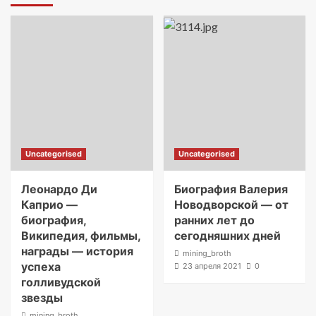
Uncategorised
Uncategorised
Леонардо Ди
Биография Валерия
Каприо —
Новодворской — от
биография,
ранних лет до
Википедия, фильмы,
сегодняшних дней
награды — история
mining_broth
успеха
23 апреля 2021
0
голливудской
звезды
mining_broth