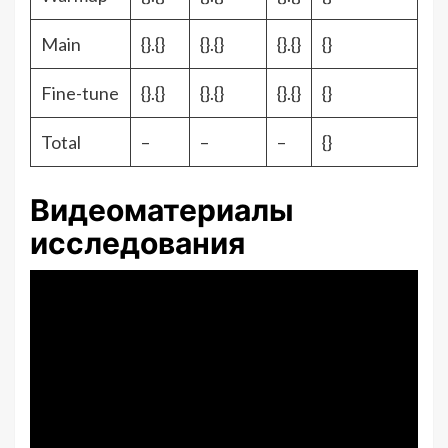
Main
{}.{}
{}.{}
{}.{}
{}
Fine-tune
{}.{}
{}.{}
{}.{}
{}
Total
–
–
–
{}
Видеоматериалы
исследования