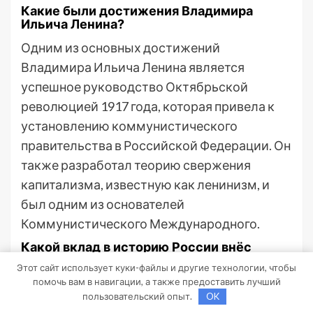
Какие были достижения Владимира
Ильича Ленина?
Одним из основных достижений
Владимира Ильича Ленина является
успешное руководство Октябрьской
революцией 1917 года, которая привела к
установлению коммунистического
правительства в Российской Федерации. Он
также разработал теорию свержения
капитализма, известную как ленинизм, и
был одним из основателей
Коммунистического Международного.
Какой вклад в историю России внёс
Владимир Ильич Ленин?
Этот сайт использует куки-файлы и другие технологии, чтобы
помочь вам в навигации, а также предоставить лучший
Владимир Ильич Ленин сыграл ключевую
пользовательский опыт.
OK
роль в истории России. Он возглавил