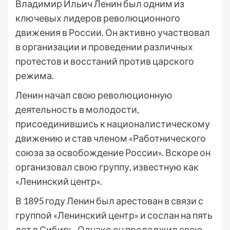
Владимир Ильич Ленин был одним из
ключевых лидеров революционного
движения в России. Он активно участвовал
в организации и проведении различных
протестов и восстаний против царского
режима.
Ленин начал свою революционную
деятельность в молодости,
присоединившись к националистическому
движению и став членом «Работнического
союза за освобождение России». Вскоре он
организовал свою группу, известную как
«Ленинский центр».
В 1895 году Ленин был арестован в связи с
группой «Ленинский центр» и сослан на пять
лет в Сибирь. Однако он продолжил свою