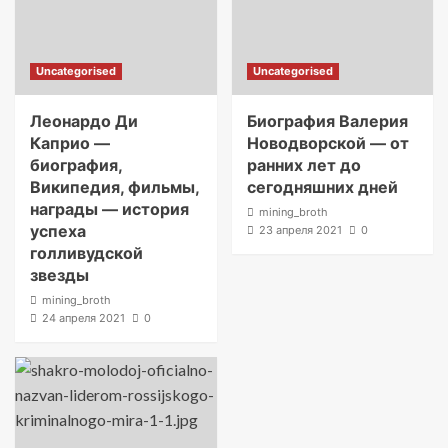
Uncategorised
Uncategorised
Леонардо Ди
Биография Валерия
Каприо —
Новодворской — от
биография,
ранних лет до
Википедия, фильмы,
сегодняшних дней
награды — история
mining_broth
успеха
23 апреля 2021
0
голливудской
звезды
mining_broth
24 апреля 2021
0