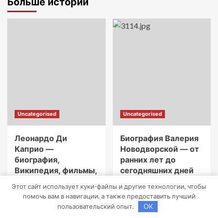
Больше историй
Uncategorised
Uncategorised
Леонардо Ди
Биография Валерия
Каприо —
Новодворской — от
биография,
ранних лет до
Википедия, фильмы,
сегодняшних дней
награды — история
mining_broth
Этот сайт использует куки-файлы и другие технологии, чтобы
успеха
23 апреля 2021
0
помочь вам в навигации, а также предоставить лучший
голливудской
пользовательский опыт.
OK
звезды