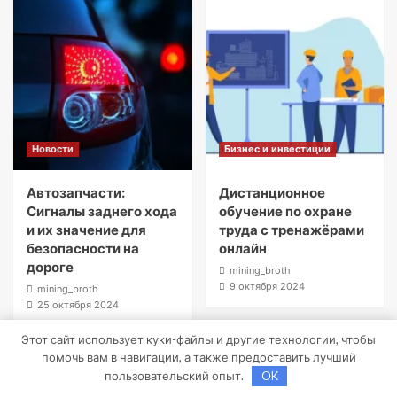
Новости
Бизнес и инвестиции
Автозапчасти:
Дистанционное
Сигналы заднего хода
обучение по охране
и их значение для
труда с тренажёрами
безопасности на
онлайн
дороге
mining_broth
9 октября 2024
mining_broth
25 октября 2024
Этот сайт использует куки-файлы и другие технологии, чтобы
помочь вам в навигации, а также предоставить лучший
пользовательский опыт.
OK