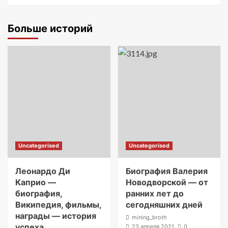
Больше историй
Uncategorised
Uncategorised
Леонардо Ди
Биография Валерия
Каприо —
Новодворской — от
биография,
ранних лет до
Википедия, фильмы,
сегодняшних дней
награды — история
mining_broth
успеха
23 апреля 2021
0