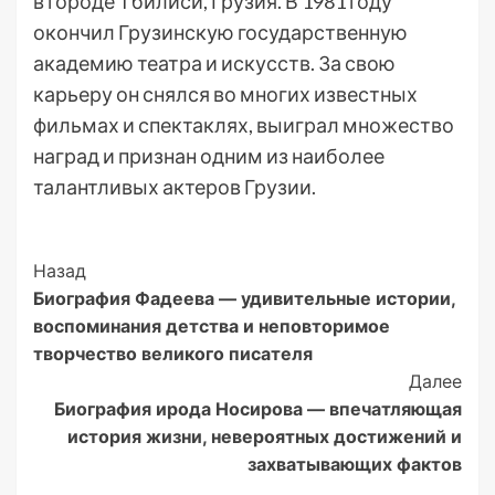
в городе Тбилиси, Грузия. В 1981 году
окончил Грузинскую государственную
академию театра и искусств. За свою
карьеру он снялся во многих известных
фильмах и спектаклях, выиграл множество
наград и признан одним из наиболее
талантливых актеров Грузии.
Post
Назад
Биография Фадеева — удивительные истории,
Navigation
воспоминания детства и неповторимое
творчество великого писателя
Далее
Биография ирода Носирова — впечатляющая
история жизни, невероятных достижений и
захватывающих фактов